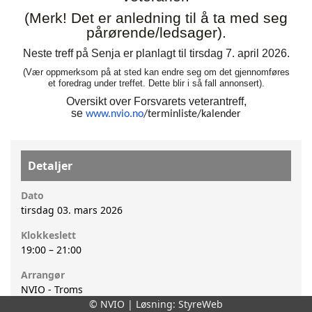
(Merk! Det er anledning til å ta med seg
pårørende/ledsager).
Neste
treff
på Senja er planlagt til tirsdag 7. april 2026.
(Vær oppmerksom på at sted kan endre seg om det gjennomføres
et foredrag under treffet. Dette blir i så fall annonsert).
Oversikt over Forsvarets
veterantreff
,
se
www.nvio.no
/terminliste/
kalender
Detaljer
Dato
tirsdag 03. mars 2026
Klokkeslett
19:00
–
21:00
Arrangør
NVIO - Troms
© NVIO | Løsning:
StyreWeb