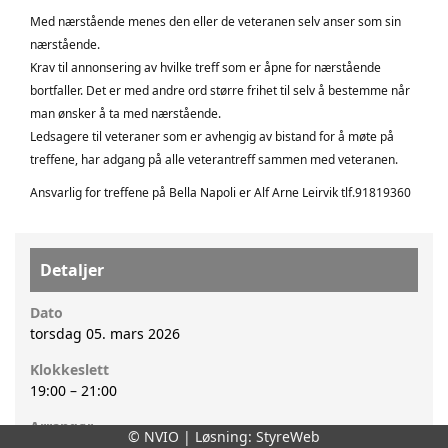
Med nærstående menes den eller de veteranen selv anser som sin
nærstående.
Krav til annonsering av hvilke treff som er åpne for nærstående
bortfaller. Det er med andre ord større frihet til selv å bestemme når
man ønsker å ta med nærstående.
Ledsagere til veteraner som er avhengig av bistand for å møte på
treffene, har adgang på alle veterantreff sammen med veteranen.
Ansvarlig for treffene på Bella Napoli er Alf Arne Leirvik tlf.91819360
Detaljer
Dato
torsdag 05. mars 2026
Klokkeslett
19:00
–
21:00
Arrangør
© NVIO | Løsning:
StyreWeb
NVIO - Meløy med omegn