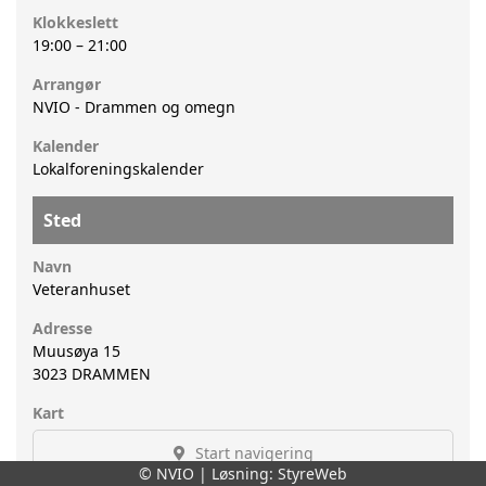
Klokkeslett
19:00
–
21:00
Arrangør
NVIO - Drammen og omegn
Kalender
Lokalforeningskalender
Sted
Navn
Veteranhuset
Adresse
Muusøya 15
3023
DRAMMEN
Kart
Start navigering
© NVIO | Løsning:
StyreWeb