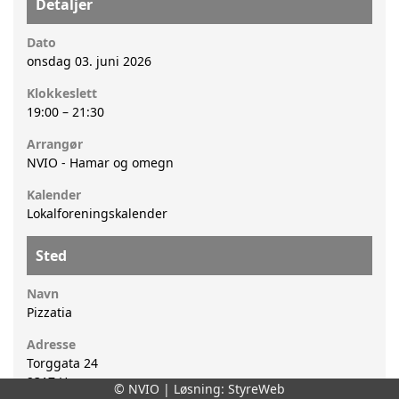
Detaljer
Dato
onsdag 03. juni 2026
Klokkeslett
19:00
–
21:30
Arrangør
NVIO - Hamar og omegn
Kalender
Lokalforeningskalender
Sted
Navn
Pizzatia
Adresse
Torggata 24
2317
Hamar
© NVIO | Løsning:
StyreWeb