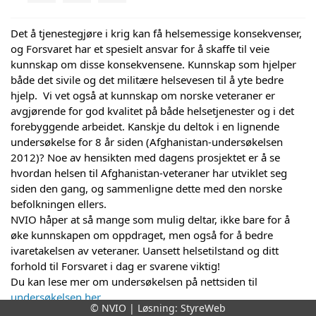
Det å tjenestegjøre i krig kan få helsemessige konsekvenser, 
og Forsvaret har et spesielt ansvar for å skaffe til veie 
kunnskap om disse konsekvensene. Kunnskap som hjelper 
både det sivile og det militære helsevesen til å yte bedre 
hjelp.  Vi vet også at kunnskap om norske veteraner er 
avgjørende for god kvalitet på både helsetjenester og i det 
forebyggende arbeidet. Kanskje du deltok i en lignende 
undersøkelse for 8 år siden (Afghanistan-undersøkelsen 
2012)? Noe av hensikten med dagens prosjektet er å se 
hvordan helsen til Afghanistan-veteraner har utviklet seg 
siden den gang, og sammenligne dette med den norske 
befolkningen ellers.
NVIO håper at så mange som mulig deltar, ikke bare for å 
øke kunnskapen om oppdraget, men også for å bedre 
ivaretakelsen av veteraner. Uansett helsetilstand og ditt 
forhold til Forsvaret i dag er svarene viktig! 
Du kan lese mer om undersøkelsen på nettsiden til 
undersøkelsen her
. 
© NVIO | Løsning:
StyreWeb
Der står det også hvem du kan kontakte hvis du har 