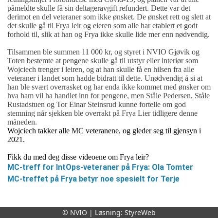
påmeldte skulle få sin deltageravgift refundert.
Dette var det
derimot en del veteraner som ikke ønsket. De ønsket rett og slett at
det skulle gå til Frya leir og eieren som alle har etablert et godt
forhold til, slik at han og Frya ikke skulle lide mer enn nødvendig.
Tilsammen ble summen 11 000 kr, og styret i NVIO Gjøvik og
Toten bestemte at pengene skulle gå til utstyr eller interiør som
Wojciech trenger i leiren, og at han skulle få en hilsen fra alle
veteraner i landet som hadde bidratt til dette. Unødvendig å si at
han ble svært overrasket og har enda ikke kommet med ønsker om
hva ham vil ha handlet inn for pengene, men Ståle Pedersen, Ståle
Rustadstuen og Tor Einar Steinsrud kunne fortelle om god
stemning når sjekken ble overrakt på Frya Lier tidligere denne
måneden.
Wojciech takker alle MC veteranene, og gleder seg til gjensyn i
2021.
Fikk du med deg disse videoene om Frya leir?
MC-treff for IntOps-veteraner på Frya: Ola Tomter
MC-treffet på Frya betyr noe spesielt for Terje
På MC treff med Terje
© NVIO | Løsning:
StyreWeb