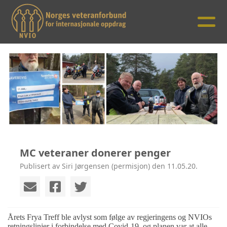
MC veteraner donerer penger
Publisert av Siri Jørgensen (permisjon) den 11.05.20.
Årets Frya Treff ble avlyst som følge av regjeringens og NVIOs
retningslinjer i forbindelse med Covid-19, og planen var at alle