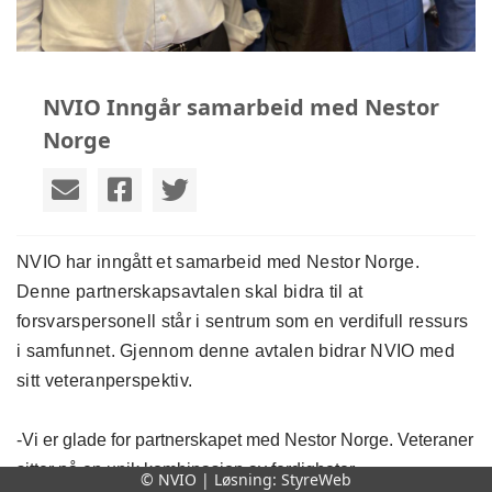
NVIO Inngår samarbeid med Nestor
Norge​
NVIO
har 
inngått
 et 
samarbeid 
med Nestor Norge. 
Denne partnerskapsavtalen 
skal bidra til 
at 
forsvars
personell
 står
 i sentrum som en verdifull ressurs 
i samfunnet.
 Gjennom denne avtalen bidrar 
NVIO
 med 
sitt veteranperspektiv.
-Vi er glade for partnerskapet med Nestor Norge. Veteraner 
sitter på en unik kombinasjon av ferdigheter, 
© NVIO | Løsning:
StyreWeb