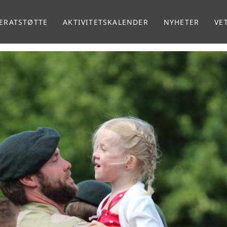
ERATSTØTTE
AKTIVITETSKALENDER
NYHETER
VE
MA
VE
RA
RE