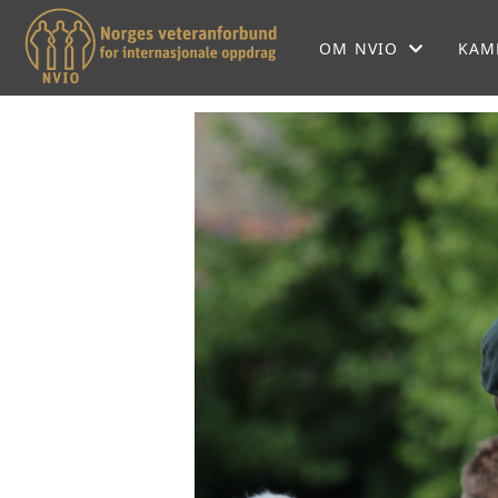
OM NVIO
KAM
OM NVIO
NVIOS HISTORIE
NVIO MENER
LOKALFORENINGER
SEKRETARIATET
FORBUNDSSTYRET
SAMARBEIDSPARTNE