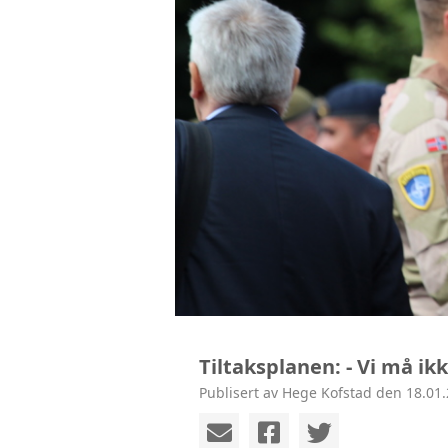
KONTAKT
Tiltaksplanen: - Vi må i
Publisert av Hege Kofstad den 18.01.