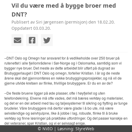
Vil du være med å bygge broer med
DNT?
Publisert av Siri Jørgensen (permisjon) den 18.02.20.
Oppdatert 03.03.20.
–DNT Oslo og Omegn har ansvaret for å vedlikeholde over 250 bruer på
rutenettet i alle fjellområdene i Sør-Norge og i Oslomarka, samtidig som vi
bygger nye bruer. Det meste av dette arbeidet blir utført på dugnad av
Brubyggerlauget i DNT Oslo og omegn, forteller Kristian. I år og de neste
årene skal det gjennomføres en rekke brubyggingsprosjekter, og nå vil de
gjerne utvide kretsen av flinke, frivillige brubyggere. Er du en av de?
–De fleste bruene ligger på øde plasser, ofte i høyfjellet og uten
telefondekning. Elvene må ofte vades, det må bæres verktøy og materialer,
og det er en del arbeid med tau og taljesystemer til sikring og flytting av tunge
brudeler. Våre brubyggere må derfor være glade i å bo ute, må være
selvstendige og selvhjulpne, like å jobbe i lag, robuste, flinke til å bruke
verktøy og finne løsninger på praktiske utfordringer. Og det passer kanskje en
del veteraner, spør Kristian, og vi er selvsagt enige.
© NVIO | Løsning:
StyreWeb