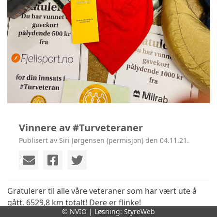
Vinnere av #Turveteraner
Publisert av Siri Jørgensen (permisjon) den 04.11.21.
Gratulerer til alle våre veteraner som har vært ute å
gått. 6529,8 km totalt! Dere er flinke!
© NVIO | Løsning:
StyreWeb