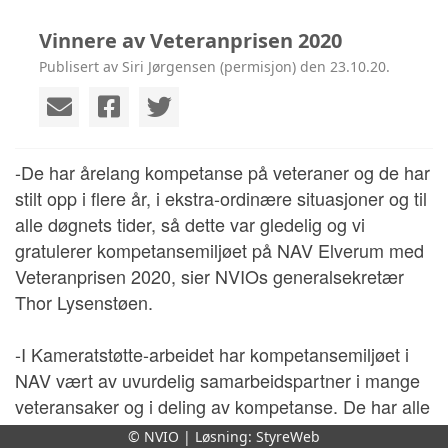
Vinnere av Veteranprisen 2020
Publisert av Siri Jørgensen (permisjon) den 23.10.20.
-De har årelang kompetanse på veteraner og de har
stilt opp i flere år, i ekstra-ordinære situasjoner og til
alle døgnets tider, så dette var gledelig og vi
gratulerer kompetansemiljøet på NAV Elverum med
Veteranprisen 2020, sier NVIOs generalsekretær
Thor Lysenstøen.
-I Kameratstøtte-arbeidet har kompetansemiljøet i
NAV vært av uvurdelig samarbeidspartner i mange
veteransaker og i deling av kompetanse. De har alle
årene vært med på våre Kameratstøttekurs og vi er
© NVIO | Løsning:
StyreWeb