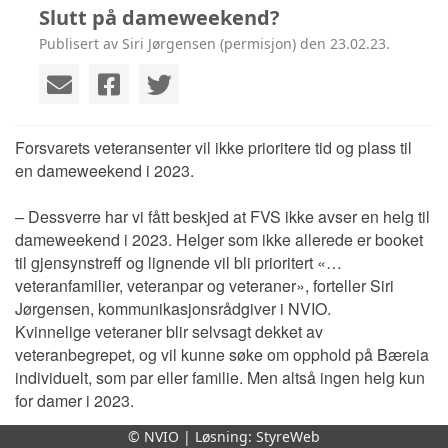
Slutt på dameweekend?
Publisert av Siri Jørgensen (permisjon) den 23.02.23.
Forsvarets veteransenter vil ikke prioritere tid og plass til
en dameweekend i 2023.
– Dessverre har vi fått beskjed at FVS ikke avser en helg til
dameweekend i 2023. Helger som ikke allerede er booket
til gjensynstreff og lignende vil bli prioritert «…
veteranfamilier, veteranpar og veteraner», forteller Siri
Jørgensen, kommunikasjonsrådgiver i NVIO.
Kvinnelige veteraner blir selvsagt dekket av
veteranbegrepet, og vil kunne søke om opphold på Bæreia
individuelt, som par eller familie. Men altså ingen helg kun
for damer i 2023.
© NVIO | Løsning:
StyreWeb
– Det betyr at en dameweekend for kvinnelige veteraner