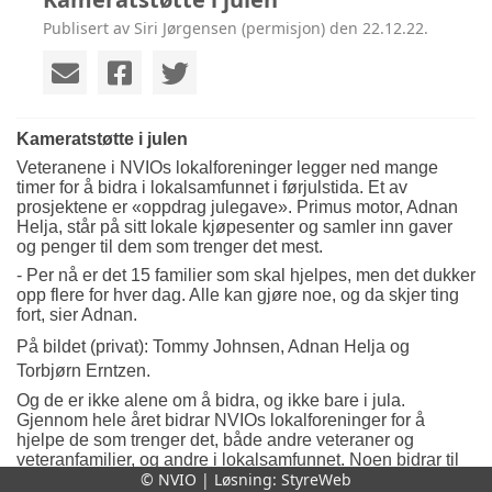
Publisert av Siri Jørgensen (permisjon) den 22.12.22.
Kameratstøtte i julen
Veteranene i NVIOs lokalforeninger legger ned mange
timer for å bidra i lokalsamfunnet i førjulstida. Et av
prosjektene er «oppdrag julegave». Primus motor, Adnan
Helja, står på sitt lokale kjøpesenter og samler inn gaver
og penger til dem som trenger det mest.
- Per nå er det 15 familier som skal hjelpes, men det dukker
opp flere for hver dag. Alle kan gjøre noe, og da skjer ting
fort, sier Adnan.
På bildet (privat): Tommy Johnsen, Adnan Helja og
Torbjørn
Erntzen.
Og de er ikke alene om å bidra, og ikke bare i jula.
Gjennom hele året bidrar NVIOs lokalforeninger for å
hjelpe de som trenger det, både andre veteraner og
veteranfamilier, og andre i lokalsamfunnet. Noen bidrar til
© NVIO | Løsning:
StyreWeb
og med utover landegrensene, blant annet med