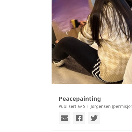
Peacepainting
Publisert av Siri Jørgensen (permisjo